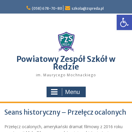
Skip
to
(058) 678-70-80
szkola@zspreda.pl
Open
content
Powiatowy Zespół Szkół w
Redzie
im. Maurycego Mochnackiego
Menu
Seans historyczny – Przełęcz ocalonych
Przełęcz ocalonych, amerykański dramat filmowy z 2016 roku