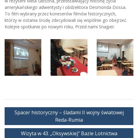
w reżyserii Mela Gibsona, przedstawiający historię życia
amerykańskiego adwentysty i obdżektora Desmonda Dossa.
To film wybrany przez koneserów filmów historycznych,
którzy w ostania środę zdecydowali się wspólnie go obejrzeć.
Kolejne spotkanie po nowym roku. Przed nami Snajper.
Nawigacja
Spacer historyczny – śladami II wojny światowej
wpisu
Reda-Rumia
Wizyta w 43. „Oksywskiej” Bazie Lotnictwa