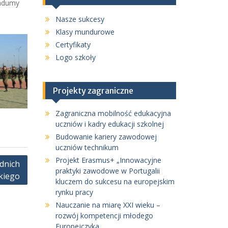
zadumy
Nasze sukcesy
Klasy mundurowe
Certyfikaty
Logo szkoły
Projekty zagraniczne
Zagraniczna mobilność edukacyjna
uczniów i kadry edukacji szkolnej
Budowanie kariery zawodowej
uczniów technikum
Projekt Erasmus+ „Innowacyjne
dnich
praktyki zawodowe w Portugalii
kiego
kluczem do sukcesu na europejskim
rynku pracy
Nauczanie na miarę XXI wieku –
rozwój kompetencji młodego
Europejczyka