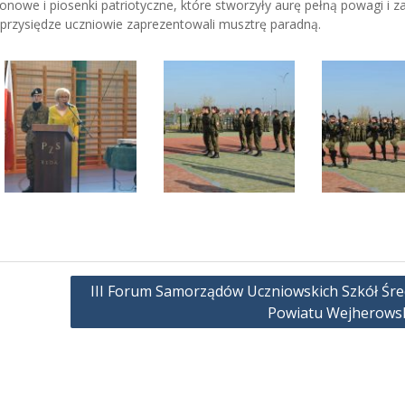
gionowe i piosenki patriotyczne, które stworzyły aurę pełną powagi i 
ej przysiędze uczniowie zaprezentowali musztrę paradną.
III Forum Samorządów Uczniowskich Szkół Śre
Powiatu Wejherows