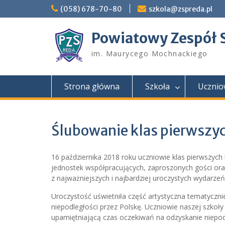
Skip
(058) 678-70-80
szkola@zspreda.pl
to
content
Powiatowy Zespół 
im. Maurycego Mochnackiego
Strona główna
Szkoła
Ucznio
Ślubowanie klas pierwszy
16 października 2018 roku uczniowie klas pierwszych 
jednostek współpracujących, zaproszonych gości oraz
z najważniejszych i najbardziej uroczystych wydarzeń
Uroczystość uświetniła część artystyczna tematyczni
niepodległości przez Polskę. Uczniowie naszej szkoły
upamiętniającą czas oczekiwań na odzyskanie niepodl