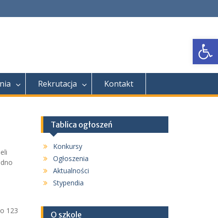
Open
nia
Rekrutacja
Kontakt
Tablica ogłoszeń
Konkursy
eli
Ogłoszenia
edno
Aktualności
Stypendia
po 123
O szkole