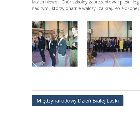
latach niewoli. Chór szkolny zaprezentował pieśni le
nad tymi, którzy ofiarnie walczyli za kraj. Po złożon
Nawigacja
Międzynarodowy Dzień Białej Laski
wpisu