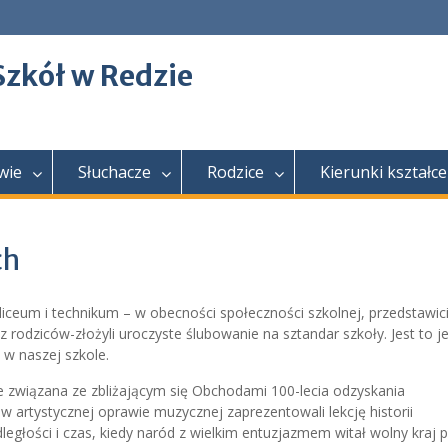
Szkół w Redzie
wie
Słuchacze
Rodzice
Kierunki kształce
ch
liceum i technikum – w obecności społeczności szkolnej, przedstawici
 rodziców-złożyli uroczyste ślubowanie na sztandar szkoły. Jest to j
 w naszej szkole.
e związana ze zbliżającym się Obchodami 100-lecia odzyskania
 w artystycznej oprawie muzycznej zaprezentowali lekcję historii
egłości i czas, kiedy naród z wielkim entuzjazmem witał wolny kraj 