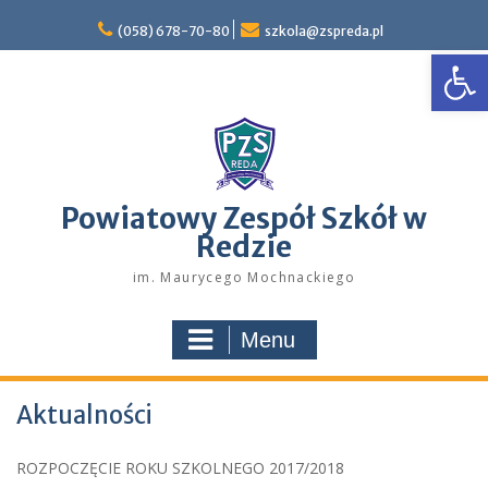
Skip
to
(058) 678-70-80
szkola@zspreda.pl
Open
content
Powiatowy Zespół Szkół w
Redzie
im. Maurycego Mochnackiego
Menu
Aktualności
ROZPOCZĘCIE ROKU SZKOLNEGO 2017/2018