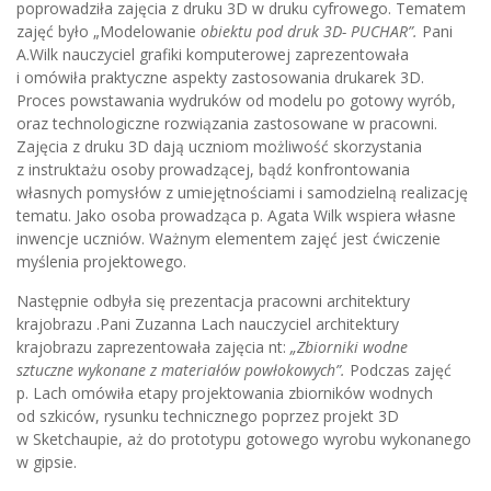
poprowadziła zajęcia z druku 3D w druku cyfrowego. Tematem
zajęć było „Modelowanie
obiektu pod druk 3D- PUCHAR”.
Pani
A.Wilk nauczyciel grafiki komputerowej zaprezentowała
i omówiła praktyczne aspekty zastosowania drukarek 3D.
Proces powstawania wydruków od modelu po gotowy wyrób,
oraz technologiczne rozwiązania zastosowane w pracowni.
Zajęcia z druku 3D dają uczniom możliwość skorzystania
z instruktażu osoby prowadzącej, bądź konfrontowania
własnych pomysłów z umiejętnościami i samodzielną realizację
tematu. Jako osoba prowadząca p. Agata Wilk wspiera własne
inwencje uczniów. Ważnym elementem zajęć jest ćwiczenie
myślenia projektowego.
Następnie odbyła się prezentacja pracowni architektury
krajobrazu .Pani Zuzanna Lach nauczyciel architektury
krajobrazu zaprezentowała zajęcia nt:
„Zbiorniki wodne
sztuczne wykonane z materiałów powłokowych”.
Podczas zajęć
p. Lach omówiła etapy projektowania zbiorników wodnych
od szkiców, rysunku technicznego poprzez projekt 3D
w Sketchaupie, aż do prototypu gotowego wyrobu wykonanego
w gipsie.