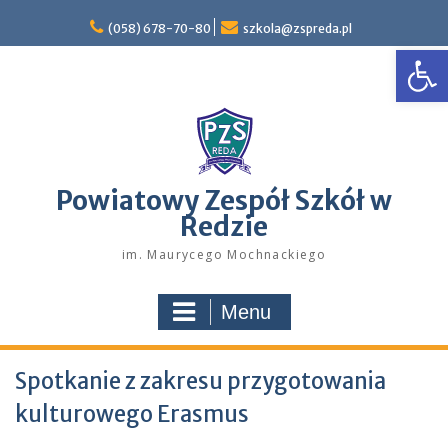
Skip
to
(058) 678-70-80
szkola@zspreda.pl
Open
content
Powiatowy Zespół Szkół w
Redzie
im. Maurycego Mochnackiego
Menu
Spotkanie z zakresu przygotowania
kulturowego Erasmus