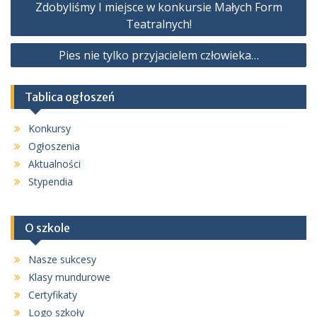
Zdobyliśmy I miejsce w konkursie Małych Form
wpisu
Teatralnych!
Pies nie tylko przyjacielem człowieka…
Tablica ogłoszeń
Konkursy
Ogłoszenia
Aktualności
Stypendia
O szkole
Nasze sukcesy
Klasy mundurowe
Certyfikaty
Logo szkoły