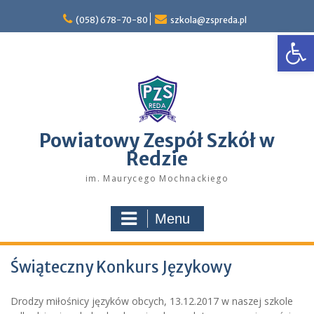
Skip
to
(058) 678-70-80
szkola@zspreda.pl
Open
content
Powiatowy Zespół Szkół w
Redzie
im. Maurycego Mochnackiego
Menu
Świąteczny Konkurs Językowy
Drodzy miłośnicy języków obcych, 13.12.2017 w naszej szkole