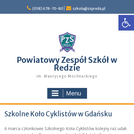
Skip
to
(058) 678-70-80
szkola@zspreda.pl
Open
content
Powiatowy Zespół Szkół w
Redzie
im. Maurycego Mochnackiego
Menu
Szkolne Koło Cyklistów w Gdańsku
6 marca członkowie Szkolnego Koła Cyklistów kolejny raz udali