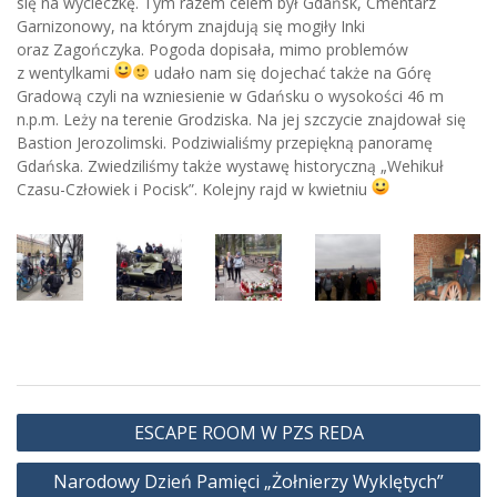
się na wycieczkę. Tym razem celem był Gdańsk, Cmentarz
Garnizonowy, na którym znajdują się mogiły Inki
oraz Zagończyka. Pogoda dopisała, mimo problemów
z wentylkami
udało nam się dojechać także na Górę
Gradową czyli na wzniesienie w Gdańsku o wysokości 46 m
n.p.m. Leży na terenie Grodziska. Na jej szczycie znajdował się
Bastion Jerozolimski. Podziwialiśmy przepiękną panoramę
Gdańska. Zwiedziliśmy także wystawę historyczną „Wehikuł
Czasu-Człowiek i Pocisk”. Kolejny rajd w kwietniu
Nawigacja
ESCAPE ROOM W PZS REDA
wpisu
Narodowy Dzień Pamięci „Żołnierzy Wyklętych”