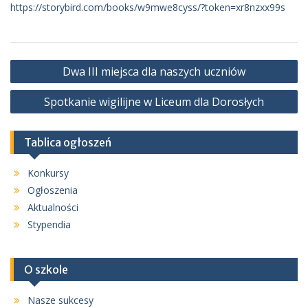
https://storybird.com/books/w9mwe8cyss/?token=xr8nzxx99s
Nawigacja
Dwa III miejsca dla naszych uczniów
wpisu
Spotkanie wigilijne w Liceum dla Dorosłych
Tablica ogłoszeń
Konkursy
Ogłoszenia
Aktualności
Stypendia
O szkole
Nasze sukcesy