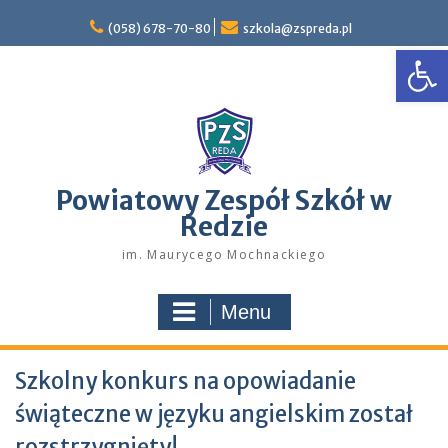
Skip
to
(058) 678-70-80
szkola@zspreda.pl
Open
content
Powiatowy Zespół Szkół w
Redzie
im. Maurycego Mochnackiego
Menu
Szkolny konkurs na opowiadanie
świąteczne w języku angielskim został
rozstrzygnięty!