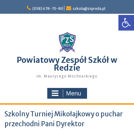
Skip
to
(058) 678-70-80
szkola@zspreda.pl
Open
content
Powiatowy Zespół Szkół w
Redzie
im. Maurycego Mochnackiego
Menu
Szkolny Turniej Mikołajkowy o puchar
przechodni Pani Dyrektor