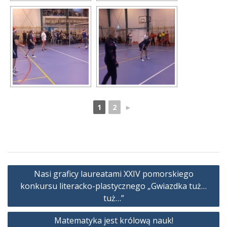
1
2
►
Nawigacja
Nasi graficy laureatami XXIV pomorskiego
wpisu
konkursu literacko-plastycznego „Gwiazdka tuż…
tuż…”
Matematyka jest królową nauk!