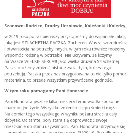
Szanowni Rodzice, Drodzy Uczniowie, Koleżanki i Koledzy,
w 2019 roku po raz pierwszy przystąpiliśmy do wspaniałej akcji,
jaką jest SZLACHETNA PACZKA. Zachęceni Waszą szczodrością
i otwartością na potrzeby innych, w tym roku również możemy
wspomóc rodzinę w potrzebie. Nie ukrywam, że liczymy
na Wasze WIELKIE SERCA!!! Jako wielka drużyna Szlachetnej
Paczki możemy zmienić historię życia, tych, którzy tego
potrzebują. Paczka przez nas przygotowana to nie tylko pomoc
materialna, to przede wszystkim przywrócenie godności.
W tym roku pomagamy Pani Honoracie.
Pani Honorata jeszcze kilka miesięcy temu wiodła spokojne
i harmonijne życie. Wszystko zmieniło się po śmierci męża.
Na domiar tego wszystkiego w wyniku pożaru straciła cały
dobytek. Od tamtej pory stara się doprowadzić swoje
mieszkanie do stanu używalności. Pani Honorata utrzymuje się
z emerytury i renty po zmarłym mężu (3500 zł). Po odliczeniu