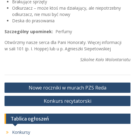
Brakujące sprzęty
Odkurzacz – może ktoś ma działający, ale niepotrzebny
odkurzacz, nie musi być nowy
Deska do prasowania
Szczególny upominek:
Perfumy
Otwórzmy nasze serca dla Pani Honoraty. Więcej informacji
w sali 101 (p. I. Hoppe) lub u p. Agnieszki Siepetowskiej
Szkolne Koło Wolontariatu
Nawigacja
Nowe roczniki w murach PZS Reda
wpisu
Konkurs recytatorski
Tablica ogłoszeń
Konkursy