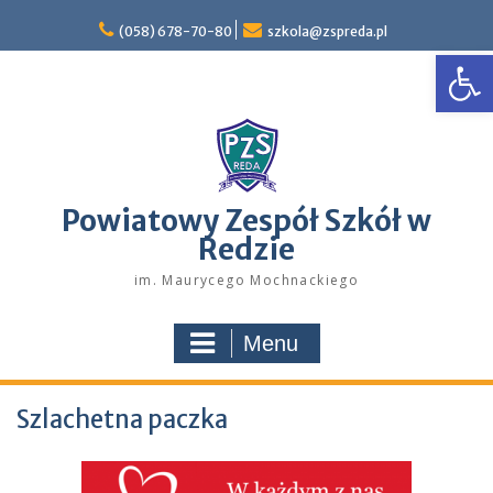
Skip
to
(058) 678-70-80
szkola@zspreda.pl
Open
content
Powiatowy Zespół Szkół w
Redzie
im. Maurycego Mochnackiego
Menu
Szlachetna paczka