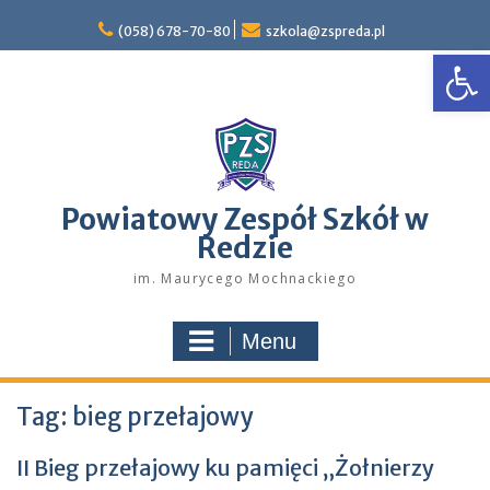
Skip
to
(058) 678-70-80
szkola@zspreda.pl
Open
content
Powiatowy Zespół Szkół w
Redzie
im. Maurycego Mochnackiego
Menu
Tag:
bieg przełajowy
II Bieg przełajowy ku pamięci „Żołnierzy