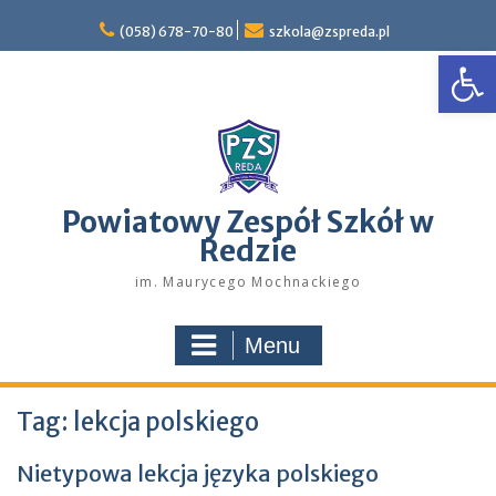
Skip
to
(058) 678-70-80
szkola@zspreda.pl
Open
content
Powiatowy Zespół Szkół w
Redzie
im. Maurycego Mochnackiego
Menu
Tag:
lekcja polskiego
Nietypowa lekcja języka polskiego