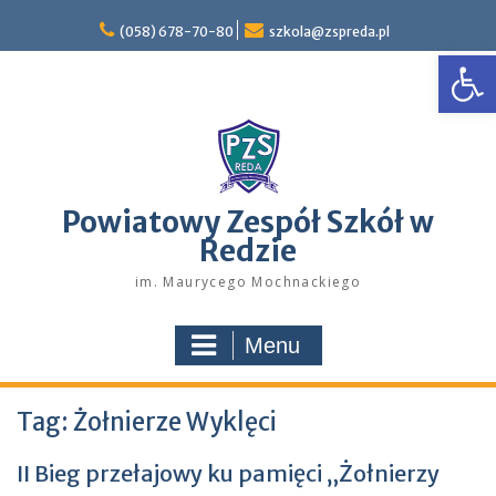
Skip
to
(058) 678-70-80
szkola@zspreda.pl
Open
content
Powiatowy Zespół Szkół w
Redzie
im. Maurycego Mochnackiego
Menu
Tag:
Żołnierze Wyklęci
II Bieg przełajowy ku pamięci „Żołnierzy