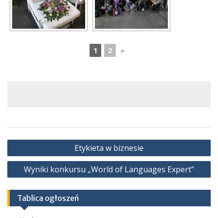
1
2
►
Nawigacja
Etykieta w biznesie
wpisu
Wyniki konkursu „World of Languages Expert”
Tablica ogłoszeń