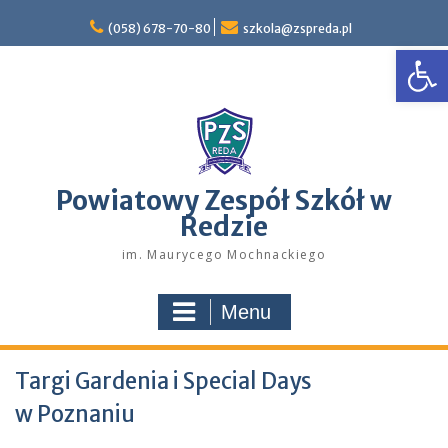
Skip
to
(058) 678-70-80
szkola@zspreda.pl
Open
content
Powiatowy Zespół Szkół w
Redzie
im. Maurycego Mochnackiego
Menu
Targi Gardenia i Special Days
w Poznaniu