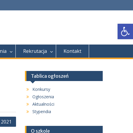
Open
nia
Rekrutacja
Kontakt
Tablica ogłoszeń
Konkursy
Ogłoszenia
Aktualności
Stypendia
 2021
O szkole