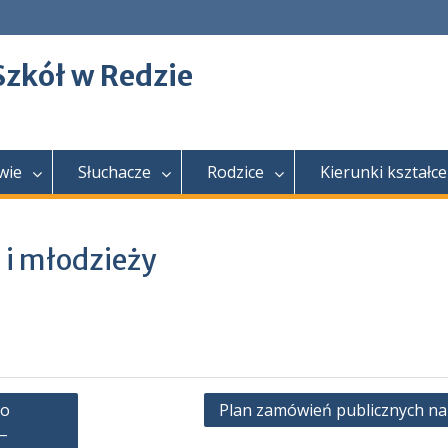
Szkół w Redzie
wie
Słuchacze
Rodzice
Kierunki kształce
i i młodzieży
go
Plan zamówień publicznych na
–