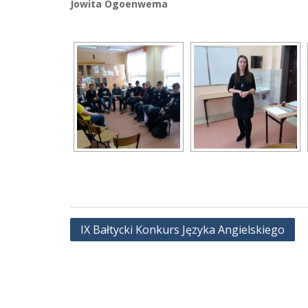
Jowita Ogoenwema
Nawigacja
IX Bałtycki Konkurs Języka Angielskiego
wpisu