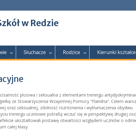
Szkół w Redzie
wie
Słuchacze
Rodzice
Kierunki kształce
acyjne
Tożsamość płciowa i seksualna z elementami treningu antydyskrymina
iełkę ze Stowarzyszenia Wzajemnej Pomocy “Flandria”. Celem wars
wej oraz seksualnej, zdolność rozróżnienia i wytłumaczenia obydwu
yciu treningu uczniowie potrafią wczuć się w perspektywę drugiej os
w efekcie ukształtowali postawę otwartości względem uczniów o odm
m całej klasy.