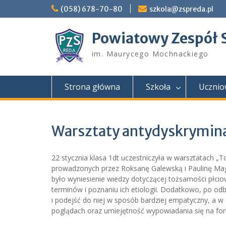
Skip
(058) 678-70-80
szkola@zspreda.pl
to
content
Powiatowy Zespół 
im. Maurycego Mochnackiego
Strona główna
Szkoła
Ucznio
Warsztaty antydyskrymin
22 stycznia klasa 1dt uczestniczyła w warsztatach „
prowadzonych przez Roksanę Galewską i Paulinę Mag
było wyniesienie wiedzy dotyczącej tożsamości płcio
terminów i poznaniu ich etiologii. Dodatkowo, po odb
i podejść do niej w sposób bardziej empatyczny, a 
poglądach oraz umiejętność wypowiadania się na foru