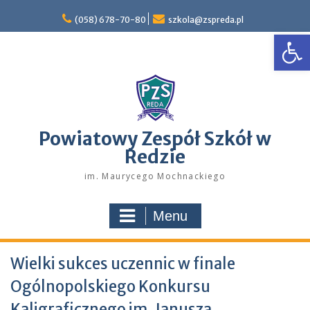
Skip
to
(058) 678-70-80
szkola@zspreda.pl
Open
content
Powiatowy Zespół Szkół w
Redzie
im. Maurycego Mochnackiego
Menu
Wielki sukces uczennic w finale
Ogólnopolskiego Konkursu
Kaligraficznego im. Janusza