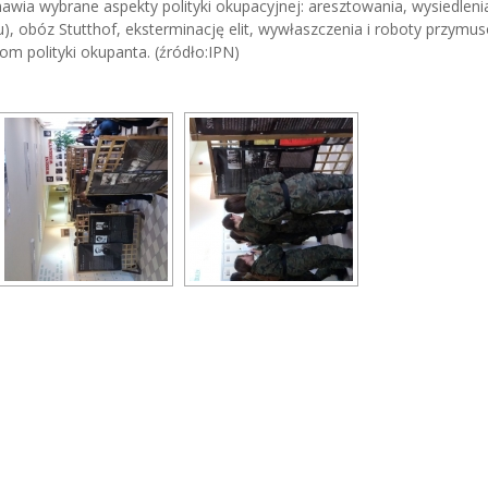
ia wybrane aspekty polityki okupacyjnej: aresztowania, wysiedleni
), obóz Stutthof, eksterminację elit, wywłaszczenia i roboty przymu
m polityki okupanta. (źródło:IPN)