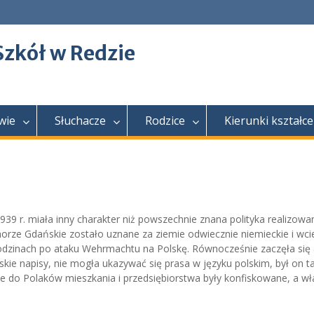
Szkół w Redzie
wie
Słuchacze
Rodzice
Kierunki kształce
939 r. miała inny charakter niż powszechnie znana polityka realizowa
ze Gdańskie zostało uznane za ziemie odwiecznie niemieckie i wci
 godzinach po ataku Wehrmachtu na Polskę. Równocześnie zaczęła się 
lskie napisy, nie mogła ukazywać się prasa w języku polskim, był on t
e do Polaków mieszkania i przedsiębiorstwa były konfiskowane, a wła