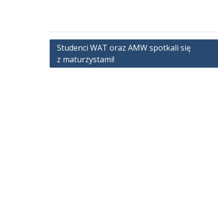
Nawigacja
Studenci WAT oraz AMW spotkali się
z maturzystami!
wpisu