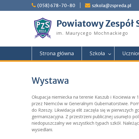
Skip
(058) 678-70-80
szkola@zspreda.pl
to
content
Powiatowy Zespół 
im. Maurycego Mochnackiego
Strona główna
Szkoła
Ucznio
Wystawa
Okupacja niemiecka na terenie Kaszub i Kociewia w 1
przez Niemców w Generalnym Gubernatorstwie. Pomor
do Rzeszy. Likwidacja elit zaczęła się w pierwszych
germanizacyjna. Z przestrzeni publicznej usunięto po
niedopuszczalny we wszystkich typach szkół. Należąc
wysiedlani.