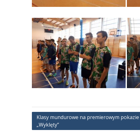
Nawigacja
Klasy mundurowe na premierowym pokazie 
„Wyklęty”
wpisu