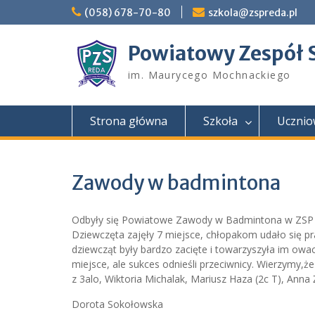
Skip
(058) 678-70-80
szkola@zspreda.pl
to
content
Powiatowy Zespół 
im. Maurycego Mochnackiego
Strona główna
Szkoła
Ucznio
Zawody w badmintona
Odbyły się Powiatowe Zawody w Badmintona w ZSP nr
Dziewczęta zajęły 7 miejsce, chłopakom udało się pr
dziewcząt były bardzo zacięte i towarzyszyła im owacja
miejsce, ale sukces odnieśli przeciwnicy. Wierzymy,że
z 3alo, Wiktoria Michalak, Mariusz Haza (2c T), Anna 
Dorota Sokołowska