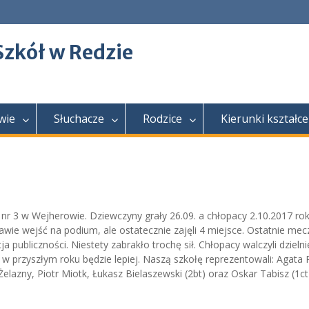
Szkół w Redzie
wie
Słuchacze
Rodzice
Kierunki kształce
 3 w Wejherowie. Dziewczyny grały 26.09. a chłopacy 2.10.2017 rok
awie wejść na podium, ale ostatecznie zajęli 4 miejsce. Ostatnie mec
 publiczności. Niestety zabrakło trochę sił. Chłopacy walczyli dzielni
 w przyszłym roku będzie lepiej. Naszą szkołę reprezentowali: Agata 
Żelazny, Piotr Miotk, Łukasz Bielaszewski (2bt) oraz Oskar Tabisz (1ct