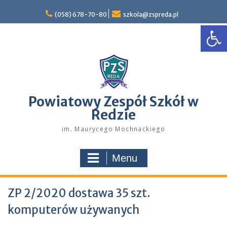
Skip
to
(058) 678-70-80
szkola@zspreda.pl
Open
content
Powiatowy Zespół Szkół w
Redzie
im. Maurycego Mochnackiego
Menu
ZP 2/2020 dostawa 35 szt.
komputerów używanych