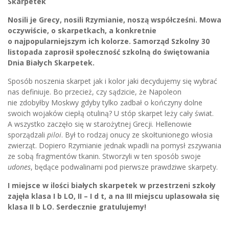
Skarpetek
Nosili je Grecy, nosili Rzymianie, noszą współcześni. Mowa
oczywiście, o skarpetkach, a konkretnie
o najpopularniejszym ich kolorze. Samorząd Szkolny 30
listopada zaprosił społeczność szkolną do świętowania
Dnia Białych Skarpetek.
Sposób noszenia skarpet jak i kolor jaki decydujemy się wybrać
nas definiuje. Bo przecież, czy sądzicie, że Napoleon
nie zdobyłby Moskwy gdyby tylko zadbał o kończyny dolne
swoich wojaków ciepłą otuliną? U stóp skarpet leży cały świat.
A wszystko zaczęło się w starożytnej Grecji. Hellenowie
sporządzali
piloi
. Był to rodzaj onucy ze skołtunionego włosia
zwierząt. Dopiero Rzymianie jednak wpadli na pomysł zszywania
ze sobą fragmentów tkanin. Stworzyli w ten sposób swoje
udones
, będące podwalinami pod pierwsze prawdziwe skarpety.
I miejsce w ilości białych skarpetek w przestrzeni szkoły
zajęła klasa I b LO, II – I d t, a na III miejscu uplasowała się
klasa II b LO. Serdecznie gratulujemy!