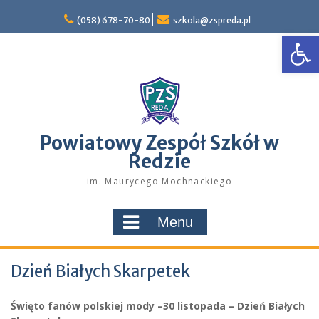
Skip
to
(058) 678-70-80
szkola@zspreda.pl
Open
content
Powiatowy Zespół Szkół w
Redzie
im. Maurycego Mochnackiego
Menu
Dzień Białych Skarpetek
Święto fanów polskiej mody –30 listopada – Dzień Białych