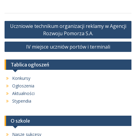
Nawigacja
Uczniowie technikum organizacji reklamy w Agencji
wpisu
Rozwoju Pomorza S.A.
IV miejsce uczniów portów i terminali
Tablica ogłoszeń
Konkursy
Ogłoszenia
Aktualności
Stypendia
O szkole
Nasze sukcesy