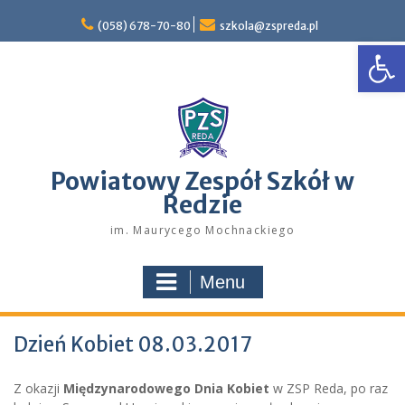
Skip
to
(058) 678-70-80
szkola@zspreda.pl
Open
content
Powiatowy Zespół Szkół w
Redzie
im. Maurycego Mochnackiego
Menu
Dzień Kobiet 08.03.2017
Z okazji
Międzynarodowego Dnia Kobiet
w ZSP Reda, po raz