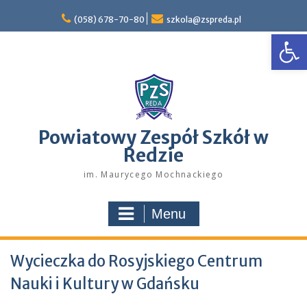
Skip
to
(058) 678-70-80
szkola@zspreda.pl
Open
content
Powiatowy Zespół Szkół w
Redzie
im. Maurycego Mochnackiego
Menu
Wycieczka do Rosyjskiego Centrum
Nauki i Kultury w Gdańsku