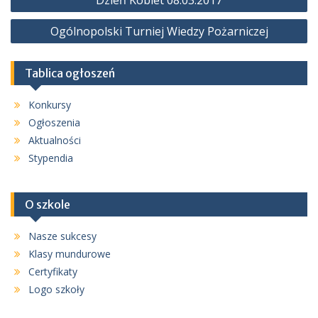
Dzień Kobiet 08.03.2017
wpisu
Ogólnopolski Turniej Wiedzy Pożarniczej
Tablica ogłoszeń
Konkursy
Ogłoszenia
Aktualności
Stypendia
O szkole
Nasze sukcesy
Klasy mundurowe
Certyfikaty
Logo szkoły