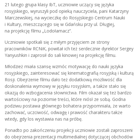
21 lutego grupa klasy IbT, uczniowie uczący się języka
rosyjskiego, wyruszyli pod opieką nauczyciela, pani Katarzyny
Marczewskiej, na wycieczkę do Rosyjskiego Centrum Nauki
i Kultury, mieszczącego się w Gdańsku przy ul. Długiej,
na projekcję filmu „Lodołamacz”.
Uczniowie spotkali się z miłym przyjęciem ze strony
pracowników RCNiK, powitał ich też serdecznie dyrektor Sergey
Yanyushkin i zaprosił do sali kinowej na projekcję filmu.
Młodzież miała szansę wzmóc motywację do nauki języka
rosyjskiego, zainteresować się kinematografią rosyjską i kulturą
Rosji. Obejrzenie filmu dało też dodatkową możliwość dla
doskonalenia wymowy w języku rosyjskim, a także stało się
okazją do wzbogacenia słownictwa. Film okazał się też bardzo
wartościowy na poziomie treści, które niósł ze sobą. Godna
podziwu postawa głównego bohatera przypomniała, że warto
zachować, uczciwość, odwagę i prawość charakteru także
wtedy, gdy los wystawia nas na próbę.
Ponadto po zakończeniu projekcji uczniowie zostali zaproszeni
do obejrzenia prezentacji multimedialnej dotyczącej obchodów