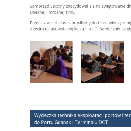
Samorząd Szkolny zdecydował się na świętowanie dni
śnieżnej i mroźnej zimy…
Przedstawicieli klas zaprosiliśmy do testu wiedzy o pig
trzecim uplasowała się klasa II b LO. Serdecznie dz
Nawigacja
Wycieczka technika eksploatacji portów i ter
do Portu Gdańsk i Terminalu DCT
wpisu