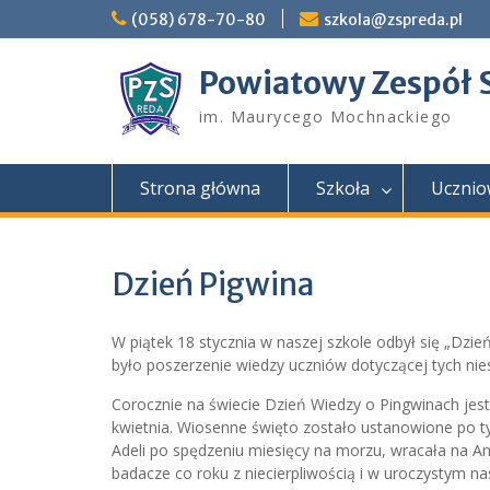
Skip
(058) 678-70-80
szkola@zspreda.pl
to
content
Powiatowy Zespół 
im. Maurycego Mochnackiego
Strona główna
Szkoła
Ucznio
Dzień Pigwina
W piątek 18 stycznia w naszej szkole odbył się „Dz
było poszerzenie wiedzy uczniów dotyczącej tych ni
Corocznie na świecie Dzień Wiedzy o Pingwinach jes
kwietnia. Wiosenne święto zostało ustanowione po t
Adeli po spędzeniu miesięcy na morzu, wracała na A
badacze co roku z niecierpliwością i w uroczystym n