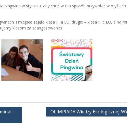
a pingwina w styczniu, aby choć w ten sposób przywołać w myślach 
winach. I miejsce zajęła klasa III a LO, drugie – klasa III c LO, a na m
iękujemy klasom za zaangażowanie!
minali
OLIMPIADA Wiedzy Ekologicznej-WY