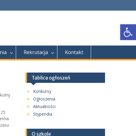
Open
nia
Rekrutacja
Kontakt
Tablica ogłoszeń
Konkursy
kolny
Ogłoszenia
Aktualności
 25
Stypendia
winów
czasu
O szkole