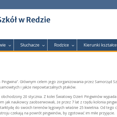
Szkół w Redzie
wie
Słuchacze
Rodzice
Kierunki kształce
ień Pingwina”. Głównym celem jego zorganizowania przez Samorząd Sz
esamowitych i jakże niepowtarzalnych ptaków.
t obchodzony 20 stycznia. Z kolei Światowy Dzień Pingwinów wypada
ym jak naukowcy zaobserwowali, że przez 7 lat z rzędu kolonia ping
ntarktydę do swoich terenów lęgowych właśnie 25 kwietnia. Od tego 
astroju czekają na powrót pingwinów, by zgotować im miłe przyjęcie.