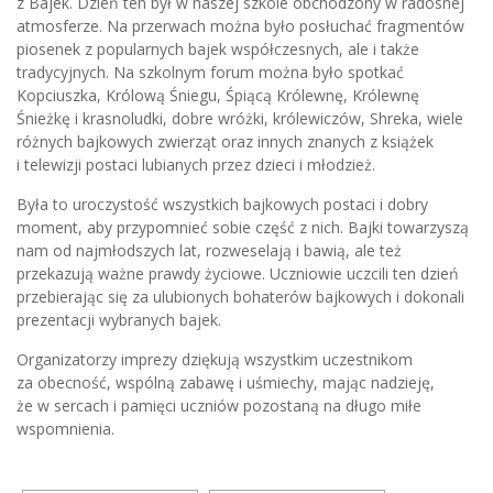
z Bajek. Dzień ten był w naszej szkole obchodzony w radosnej
atmosferze. Na przerwach można było posłuchać fragmentów
piosenek z popularnych bajek współczesnych, ale i także
tradycyjnych. Na szkolnym forum można było spotkać
Kopciuszka, Królową Śniegu, Śpiącą Królewnę, Królewnę
Śnieżkę i krasnoludki, dobre wróżki, królewiczów, Shreka, wiele
różnych bajkowych zwierząt oraz innych znanych z książe
k
i telewizji postaci lubianych przez dzieci i młodzież.
Była to uroczystość wszystkich bajkowych postaci i dobry
moment, aby przypomnieć sobie część z nich. Bajki towarzyszą
nam od najmłodszych lat, rozweselają i bawią, ale też
przekazują ważne prawdy życiowe. Uczniowie uczcili ten dzień
przebierając się za ulubionych bohaterów bajkowych i dokonali
prezentacji wybranych bajek.
Organizatorzy imprezy dziękują wszystkim uczestnikom
za obecność, wspólną zabawę i uśmiechy, mając nadzieję,
że w sercach i pamięci uczniów pozostaną na długo miłe
wspomnienia.