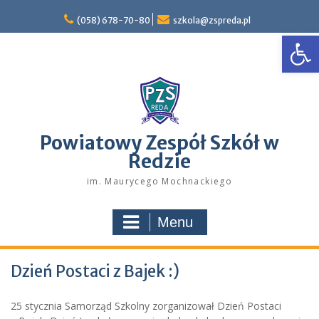
Skip
to
(058) 678-70-80
szkola@zspreda.pl
Open
content
Powiatowy Zespół Szkół w
Redzie
im. Maurycego Mochnackiego
Menu
Dzień Postaci z Bajek :)
25 stycznia Samorząd Szkolny zorganizował Dzień Postaci