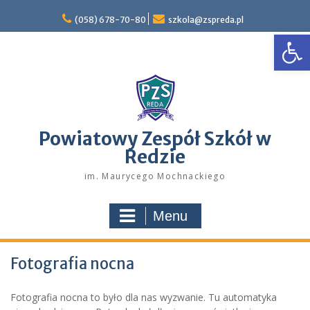
Skip
to
(058) 678-70-80
szkola@zspreda.pl
Open
content
Powiatowy Zespół Szkół w
Redzie
im. Maurycego Mochnackiego
Menu
Fotografia nocna
Fotografia nocna to było dla nas wyzwanie. Tu automatyka