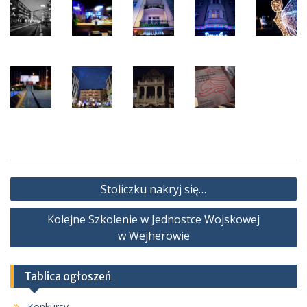
Nawigacja
Stoliczku nakryj się…
wpisu
Kolejne Szkolenie w Jednostce Wojskowej
w Wejherowie
Tablica ogłoszeń
Konkursy