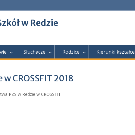
Szkół w Redzie
wie
Słuchacze
Rodzice
Kierunki kształce
ie w CROSSFIT 2018
zostwa PZS w Redzie w CROSSFIT