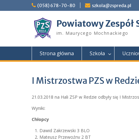
Skip
(058) 678-70-80
szkola@zspreda.pl
to
content
Powiatowy Zespół 
im. Maurycego Mochnackiego
Strona główna
Szkoła
Ucznio
I Mistrzostwa PZS w Redz
21.03.2018 na Hali ZSP w Redzie odbyły się I Mistr
Wyniki:
Chłopcy
Dawid Zakrzewski 3 BLO
Mateusz Przewoźny 2 BT