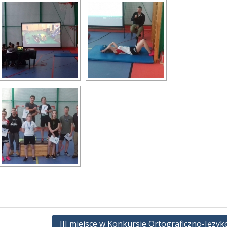
III miejsce w Konkursie Ortograficzno-Języ