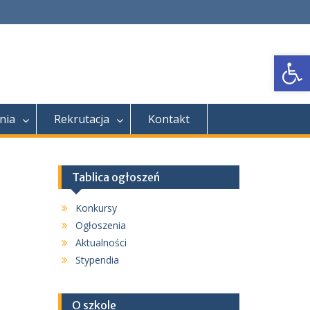
Open
nia
Rekrutacja
Kontakt
Tablica ogłoszeń
Konkursy
Ogłoszenia
Aktualności
Stypendia
O szkole