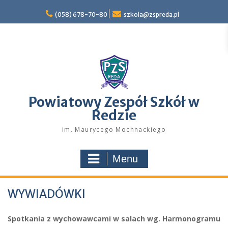
Skip
to
(058) 678-70-80
szkola@zspreda.pl
content
Powiatowy Zespół Szkół w
Redzie
im. Maurycego Mochnackiego
Menu
WYWIADÓWKI
Spotkania z wychowawcami w salach wg. Harmonogramu