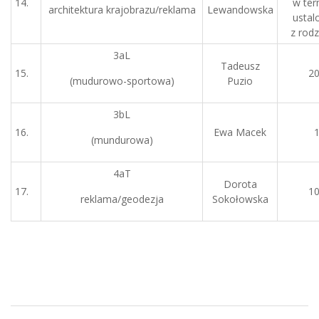
14.
w ter
architektura krajobrazu/reklama
Lewandowska
usta
z rodz
3aL
Tadeusz
15.
2
(mudurowo-sportowa)
Puzio
3bL
16.
Ewa Macek
(mundurowa)
4aT
Dorota
17.
1
reklama/geodezja
Sokołowska