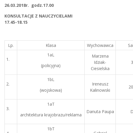
26.03.2018r. godz.17.00
KONSULTACJE Z NAUCZYCIELAMI
17.45-18.15
Lp.
Klasa
Wychowawca
Sa
1aL
Marzena
1.
Idziak-
(policyjna)
Ciesielska
1bL
2.
Ireneusz
2
(wojskowa)
Kalinowski
1aT
3.
Danuta Paupa
architektura krajobrazu/reklama
1bT