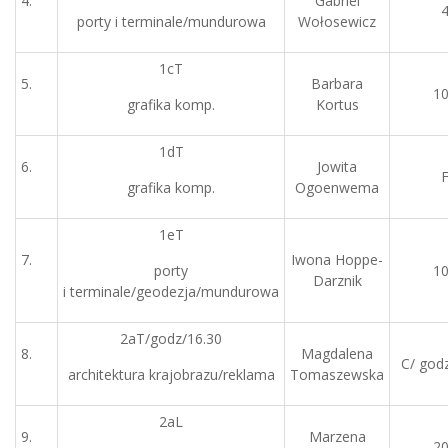
4.
Gabriel
porty i terminale/mundurowa
Wołosewicz
1cT
5.
Barbara
1
grafika komp.
Kortus
1dT
6.
Jowita
grafika komp.
Ogoenwema
1eT
7.
Iwona Hoppe-
porty
1
Darznik
i terminale/geodezja/mundurowa
2aT/godz/16.30
8.
Magdalena
C/ godz
architektura krajobrazu/reklama
Tomaszewska
2aL
9.
Marzena
2