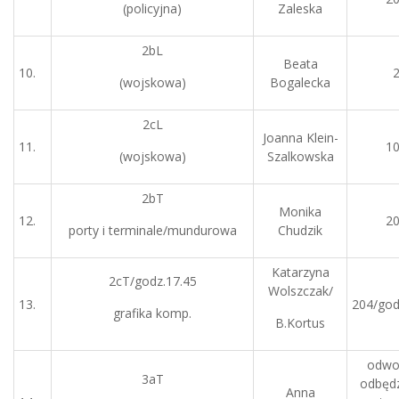
(policyjna)
Zaleska
2bL
Beata
10.
(wojskowa)
Bogalecka
2cL
Joanna Klein-
11.
1
(wojskowa)
Szalkowska
2bT
Monika
12.
2
porty i terminale/mundurowa
Chudzik
Katarzyna
2cT/godz.17.45
Wolszczak/
13.
204/god
grafika komp.
B.Kortus
odwo
3aT
odbędz
Anna