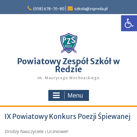
Skip
to
(058) 678-70-80
szkola@zspreda.pl
Open
content
Powiatowy Zespół Szkół w
Redzie
im. Maurycego Mochnackiego
Menu
IX Powiatowy Konkurs Poezji Śpiewanej
Drodzy Nauczyciele i Uczniowie!