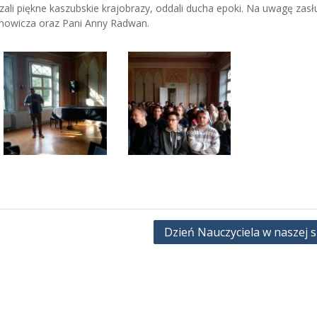
zali piękne kaszubskie krajobrazy, oddali ducha epoki. Na uwagę zasł
nowicza oraz Pani Anny Radwan.
Dzień Nauczyciela w naszej s