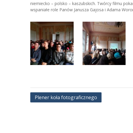
niemiecko – polsko – kaszubskich. Twórcy filmu poka
wspaniałe role Panów Janusza Gajosa i Adama Woro
Nawigacja
Plener koła fotograficznego
wpisu