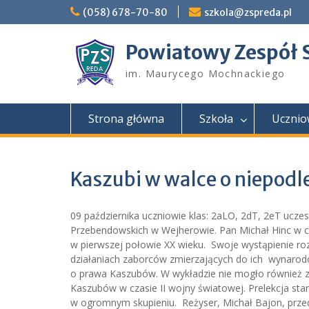
Skip
(058) 678-70-80
szkola@zspreda.pl
to
content
Powiatowy Zespół 
im. Maurycego Mochnackiego
Strona główna
Szkoła
Ucznio
Kaszubi w walce o niepodl
09 października uczniowie klas: 2aLO, 2dT, 2eT uczes
Przebendowskich w Wejherowie. Pan Michał Hinc w c
w pierwszej połowie XX wieku. Swoje wystąpienie r
działaniach zaborców zmierzających do ich wynarodow
o prawa Kaszubów. W wykładzie nie mogło również za
Kaszubów w czasie II wojny światowej. Prelekcja st
w ogromnym skupieniu. Reżyser, Michał Bajon, prze