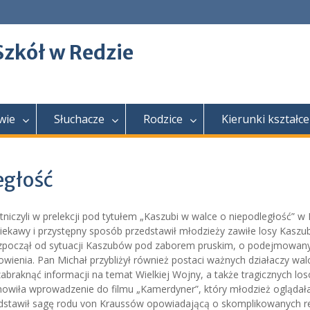
Szkół w Redzie
wie
Słuchacze
Rodzice
Kierunki kształce
egłość
tniczyli w prelekcji pod tytułem „Kaszubi w walce o niepodległość” w
iekawy i przystępny sposób przedstawił młodzieży zawiłe losy Kasz
ozpoczął od sytuacji Kaszubów pod zaborem pruskim, o podejmowan
ienia. Pan Michał przybliżył również postaci ważnych działaczy wal
braknąć informacji na temat Wielkiej Wojny, a także tragicznych lo
anowiła wprowadzenie do filmu „Kamerdyner”, który młodzież oglądał
dstawił sagę rodu von Kraussów opowiadającą o skomplikowanych re