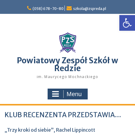
Skip
to
(058) 678-70-80
szkola@zspreda.pl
Open
content
Powiatowy Zespół Szkół w
Redzie
im. Maurycego Mochnackiego
Menu
KLUB RECENZENTA PRZEDSTAWIA…
„Trzy kroki od siebie”, Rachel Lippincott