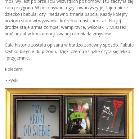
możliwy jest po przejściu wszystkich poziomów. I tu zaczyna się
cała przygoda. W pokonywaniu gry towarzyszy jej tajemnicze
dziecko i babula, czyli niedawno zmarła babcia. Każdy kolejny
poziom stanowi wyzwanie, któremu musi sprostać. Na jej
drodze staje armia zombie, wampirzyce, wilkołaki… Musi też
brać udział w konkurencji zwanej olimpiadą zmysłów.
Cała historia została opisana w bardzo zabawny sposób. Fabuła
szybko biegnie do przodu, dzięki czemu książkę czyta się lekko
i przyjemnie.
Polecam!
~~Wiki