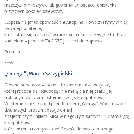
mężczyznom rozrywki lub guwernantki będącej opiekunką
przyszłych pokoleń dziewcząt.
„Lepsza niż ja” to opowieść antyutopijna. Towarzyszymy w niej
głównej bohaterce,
która stara się nie spaść w rankingu, co jest niezwykle trudnym
zadaniem – przecież ZAWSZE jest coś do poprawki.
Polecam!
~~Wiki
„Omega”, Marcin Szczygielski
Główna bohaterka – Joanna, to samotna dziewczynka,
której rodzice się rozwodzą i nie mają dla niej czasu. Jej
ulubionym zajęciem jest granie w gry komputerowe.
W Internecie działa pod pseudonimem „Omega”. W dniu swoich
dwunastych urodzin dostaje e-mail
z tajemniczym linkiem. Klika w niego, tym samym uruchamia grę
komputerową,
która zmienia rzeczywistość. Powrót do świata realnego