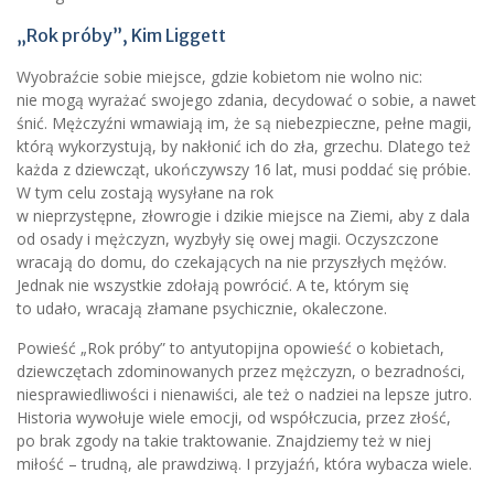
„Rok próby”, Kim Liggett
Wyobraźcie sobie miejsce, gdzie kobietom nie wolno nic:
nie mogą wyrażać swojego zdania, decydować o sobie, a nawet
śnić. Mężczyźni wmawiają im, że są niebezpieczne, pełne magii,
którą wykorzystują, by nakłonić ich do zła, grzechu. Dlatego też
każda z dziewcząt, ukończywszy 16 lat, musi poddać się próbie.
W tym celu zostają wysyłane na rok
w nieprzystępne, złowrogie i dzikie miejsce na Ziemi, aby z dala
od osady i mężczyzn, wyzbyły się owej magii. Oczyszczone
wracają do domu, do czekających na nie przyszłych mężów.
Jednak nie wszystkie zdołają powrócić. A te, którym się
to udało, wracają złamane psychicznie, okaleczone.
Powieść „Rok próby” to antyutopijna opowieść o kobietach,
dziewczętach zdominowanych przez mężczyzn, o bezradności,
niesprawiedliwości i nienawiści, ale też o nadziei na lepsze jutro.
Historia wywołuje wiele emocji, od współczucia, przez złość,
po brak zgody na takie traktowanie. Znajdziemy też w niej
miłość – trudną, ale prawdziwą. I przyjaźń, która wybacza wiele.