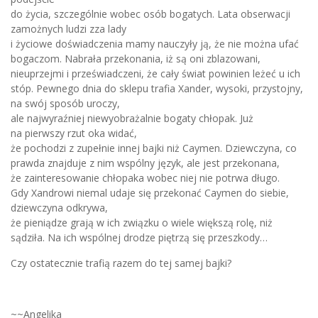
do życia, szczególnie wobec osób bogatych. Lata obserwacji
zamożnych ludzi zza lady
i życiowe doświadczenia mamy nauczyły ją, że nie można ufać
bogaczom. Nabrała przekonania, iż są oni zblazowani,
nieuprzejmi i przeświadczeni, że cały świat powinien leżeć u ich
stóp. Pewnego dnia do sklepu trafia Xander, wysoki, przystojny,
na swój sposób uroczy,
ale najwyraźniej niewyobrażalnie bogaty chłopak. Już
na pierwszy rzut oka widać,
że pochodzi z zupełnie innej bajki niż Caymen. Dziewczyna, co
prawda znajduje z nim wspólny język, ale jest przekonana,
że zainteresowanie chłopaka wobec niej nie potrwa długo.
Gdy Xandrowi niemal udaje się przekonać Caymen do siebie,
dziewczyna odkrywa,
że pieniądze grają w ich związku o wiele większą rolę, niż
sądziła. Na ich wspólnej drodze piętrzą się przeszkody…
Czy ostatecznie trafią razem do tej samej bajki?
~~Angelika