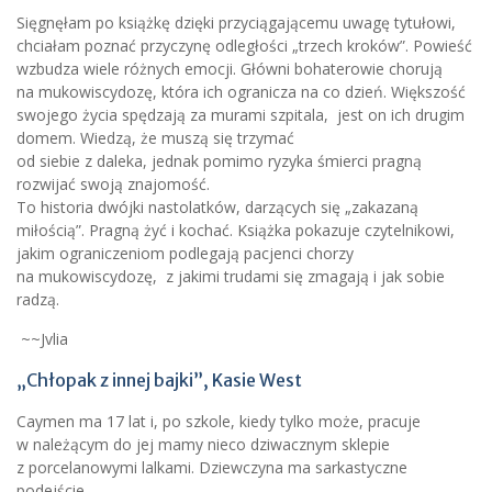
Sięgnęłam po książkę dzięki przyciągającemu uwagę tytułowi,
chciałam poznać przyczynę odległości „trzech kroków”. Powieść
wzbudza wiele różnych emocji. Główni bohaterowie chorują
na mukowiscydozę, która ich ogranicza na co dzień. Większość
swojego życia spędzają za murami szpitala, jest on ich drugim
domem. Wiedzą, że muszą się trzymać
od siebie z daleka, jednak pomimo ryzyka śmierci pragną
rozwijać swoją znajomość.
To historia dwójki nastolatków, darzących się „zakazaną
miłością”. Pragną żyć i kochać. Książka pokazuje czytelnikowi,
jakim ograniczeniom podlegają pacjenci chorzy
na mukowiscydozę, z jakimi trudami się zmagają i jak sobie
radzą.
~~Jvlia
„Chłopak z innej bajki”, Kasie West
Caymen ma 17 lat i, po szkole, kiedy tylko może, pracuje
w należącym do jej mamy nieco dziwacznym sklepie
z porcelanowymi lalkami. Dziewczyna ma sarkastyczne
podejście