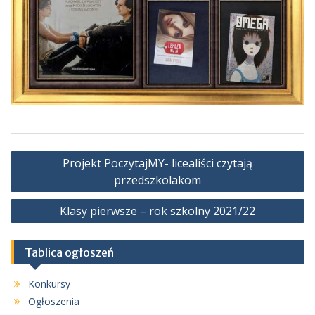
Nawigacja
Projekt PoczytajMY- licealiści czytają
wpisu
przedszkolakom
Klasy pierwsze – rok szkolny 2021/22
Tablica ogłoszeń
Konkursy
Ogłoszenia