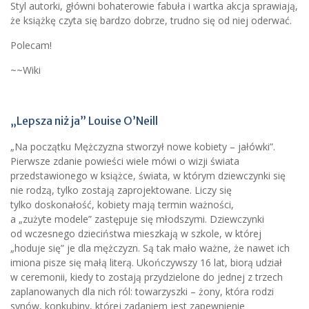
Styl autorki, główni bohaterowie fabuła i wartka akcja sprawiają,
że książkę czyta się bardzo dobrze, trudno się od niej oderwać.
Polecam!
~~Wiki
„Lepsza niż ja” Louise O’Neill
„Na początku Mężczyzna stworzył nowe kobiety – jałówki”.
Pierwsze zdanie powieści wiele mówi o wizji świata
przedstawionego w książce, świata, w którym dziewczynki się
nie rodzą, tylko zostają zaprojektowane. Liczy się
tylko doskonałość, kobiety mają termin ważności,
a „zużyte modele” zastępuje się młodszymi. Dziewczynki
od wczesnego dzieciństwa mieszkają w szkole, w której
„hoduje się” je dla mężczyzn. Są tak mało ważne, że nawet ich
imiona pisze się małą literą. Ukończywszy 16 lat, biorą udział
w ceremonii, kiedy to zostają przydzielone do jednej z trzech
zaplanowanych dla nich ról: towarzyszki – żony, która rodzi
synów, konkubiny, której zadaniem jest zapewnienie