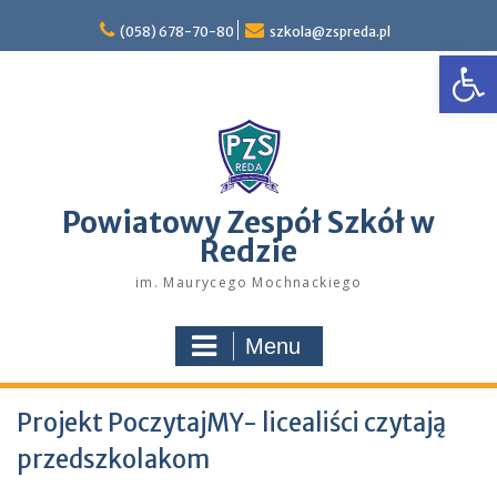
Skip
to
(058) 678-70-80
szkola@zspreda.pl
Open
content
Powiatowy Zespół Szkół w
Redzie
im. Maurycego Mochnackiego
Menu
Projekt PoczytajMY- licealiści czytają
przedszkolakom