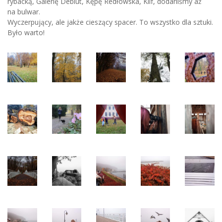
rybacką, Galerię Debiut, Kępę Redłowska, Klif, dodarliśmy aż
na bulwar.
Wyczerpujący, ale jakże cieszący spacer. To wszystko dla sztuki.
Było warto!