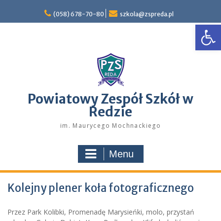
Skip
to
(058) 678-70-80
szkola@zspreda.pl
Open
content
Powiatowy Zespół Szkół w
Redzie
im. Maurycego Mochnackiego
Menu
Kolejny plener koła fotograficznego
Przez Park Kolibki, Promenadę Marysieńki, molo, przystań