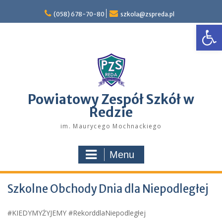
Skip
to
(058) 678-70-80
szkola@zspreda.pl
Open
content
Powiatowy Zespół Szkół w
Redzie
im. Maurycego Mochnackiego
Menu
Szkolne Obchody Dnia dla Niepodległej
#KIEDYMYŻYJEMY #RekorddlaNiepodległej