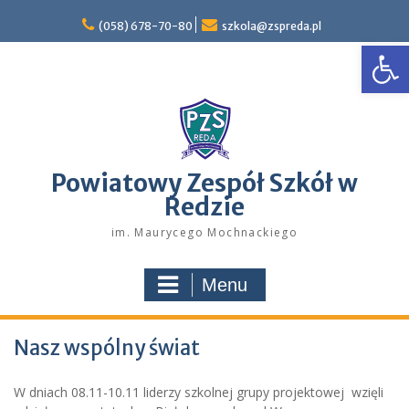
Skip
to
(058) 678-70-80
szkola@zspreda.pl
Open
content
Powiatowy Zespół Szkół w
Redzie
im. Maurycego Mochnackiego
Menu
Nasz wspólny świat
W dniach 08.11-10.11 liderzy szkolnej grupy projektowej wzięli