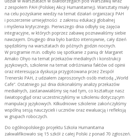
udział w warsztatach w Białobrzegach pod Warszawą wraz
z zespołem PAH (Polskiej Akcji Humanitarnej). Warsztaty miały
na celu pozyskanie wiedzy na temat działań organizacji PAH
i poszerzenie umiejętności z zakresu edukacji globalnej
i myślenia krytycznego. Pierwszego dnia odbyły się zajęcia
integracyjne, w których poprzez zabawę poznawaliśmy siebie
nawzajem. Drugiego dnia było bardzo intensywnie, cały dzień
spędziliśmy na warsztatach do późnych godzin nocnych.
W programie m.in. odbyło się spotkanie z panią dr Margaret
Amako Ohyo na temat przekazów medialnych i konstrukcji
językowych, szkolenie na temat odróżniania faktów od opinii
oraz interesująca dyskusja przygotowana przez Zespół
Trenerski PAH, z udziałem zaproszonych osób metodą „World
Cafe”. Ostatniego już dnia dokonaliśmy analizy przekazów
medialnych, zastanawialiśmy się nad tym, co kształtuje nasz
światopogląd oraz uczestniczyliśmy w szkoleniu dotyczącym
manipulacji językowych. Kilkudniowe szkolenie zakończyliśmy
wspólną sesją nauczycieli i uczniów oraz ewaluacją i refleksją
w grupach roboczych.
Do ogólnopolskiego projektu Szkoła Humanitarna
zakwalifikowało się 15 szkół z całej Polski z ponad 70 zgłoszeń.