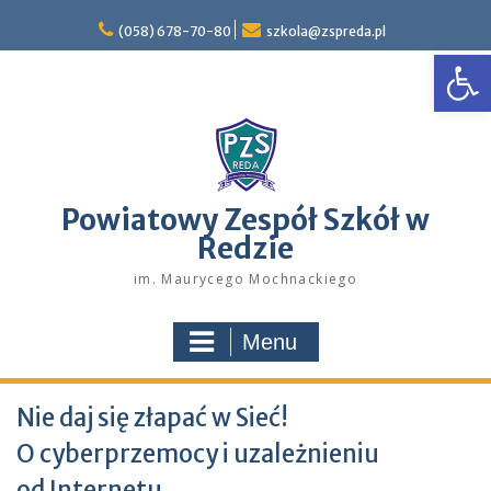
Skip
to
(058) 678-70-80
szkola@zspreda.pl
Open
content
Powiatowy Zespół Szkół w
Redzie
im. Maurycego Mochnackiego
Menu
Nie daj się złapać w Sieć!
O cyberprzemocy i uzależnieniu
od Internetu