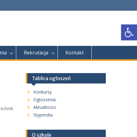
Open
nia
Rekrutacja
Kontakt
Tablica ogłoszeń
Konkursy
Ogłoszenia
Aktualności
(technik
Stypendia
O szkole