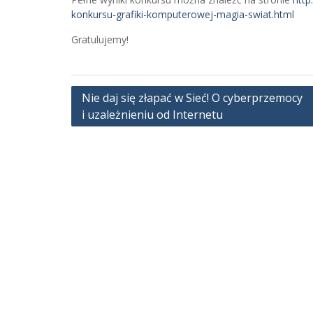
konkursu-grafiki-komputerowej-magia-swiat.html
Gratulujemy!
Nawigacja
Nie daj się złapać w Sieć! O cyberprzemocy
i uzależnieniu od Internetu
wpisu