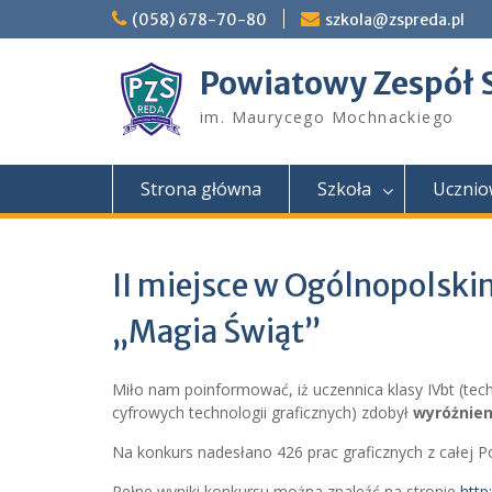
Skip
(058) 678-70-80
szkola@zspreda.pl
to
content
Powiatowy Zespół 
im. Maurycego Mochnackiego
Strona główna
Szkoła
Ucznio
II miejsce w Ogólnopolsk
„Magia Świąt”
Miło nam poinformować, iż uczennica klasy IVbt (tech
cyfrowych technologii graficznych) zdobył
wyróżnien
Na konkurs nadesłano 426 prac graficznych z całej P
Pełne wyniki konkursu można znaleźć na stronie
http