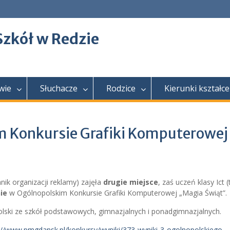
Szkół w Redzie
wie
Słuchacze
Rodzice
Kierunki kształce
im Konkursie Grafiki Komputerowej
nik organizacji reklamy) zajęła
drugie miejsce
, zaś uczeń klasy Ict 
ie
w Ogólnopolskim Konkursie Grafiki Komputerowej „Magia Świąt”.
olski ze szkół podstawowych, gimnazjalnych i ponadgimnazjalnych.
://www.pmgdansk.pl/konkursy/wyniki/373-wyniki-3-ogolnopolskiego-