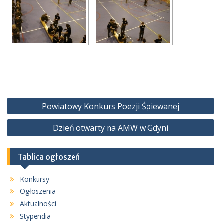
Nawigacja
Powiatowy Konkurs Poezji Śpiewanej
wpisu
Dzień otwarty na AMW w Gdyni
Tablica ogłoszeń
Konkursy
Ogłoszenia
Aktualności
Stypendia