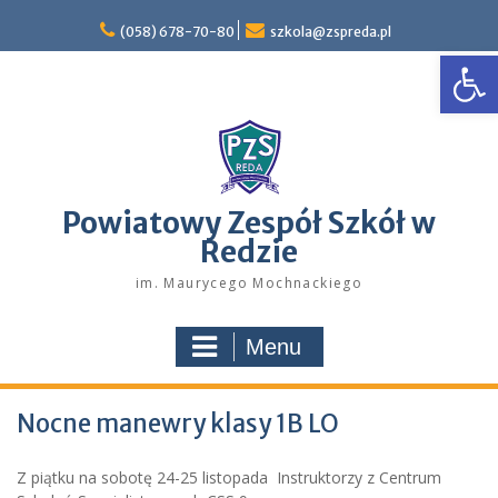
Skip
to
(058) 678-70-80
szkola@zspreda.pl
Open
content
Powiatowy Zespół Szkół w
Redzie
im. Maurycego Mochnackiego
Menu
Nocne manewry klasy 1B LO
Z piątku na sobotę 24-25 listopada Instruktorzy z Centrum