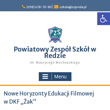
Skip
to
(058) 678-70-80
szkola@zspreda.pl
Open
content
Powiatowy Zespół Szkół w
Redzie
im. Maurycego Mochnackiego
Menu
Nowe Horyzonty Edukacji Filmowej
w DKF „Żak”