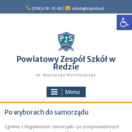
Skip
to
(058) 678-70-80
szkola@zspreda.pl
Open
content
Powiatowy Zespół Szkół w
Redzie
im. Maurycego Mochnackiego
Menu
Po wyborach do samorządu
Zgodnie z Regulaminem Samorządu i po przeprowadzonych