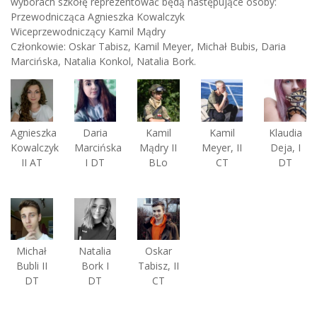
wyborach szkołę reprezentować będą następujące osoby:
Przewodnicząca Agnieszka Kowalczyk
Wiceprzewodniczący Kamil Mądry
Członkowie: Oskar Tabisz, Kamil Meyer, Michał Bubis, Daria
Marcińska, Natalia Konkol, Natalia Bork.
Agnieszka
Daria
Kamil
Kamil
Klaudia
Kowalczyk
Marcińska
Mądry II
Meyer, II
Deja, I
II AT
I DT
BLo
CT
DT
Michał
Natalia
Oskar
Bubli II
Bork I
Tabisz, II
DT
DT
CT