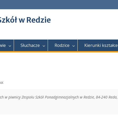
Szkół w Redzie
wie
Słuchacze
Rodzice
Kierunki kształce
na:
h w piwnicy Zespołu Szkół Ponadgimnazjalnych w Redzie, 84-240 Reda,