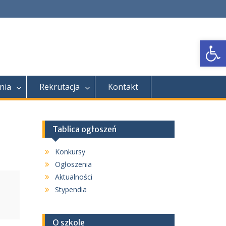
Open
nia
Rekrutacja
Kontakt
Tablica ogłoszeń
Konkursy
Ogłoszenia
Aktualności
Stypendia
O szkole