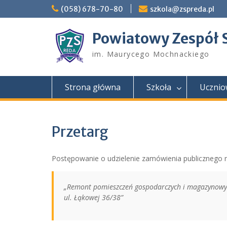
Skip
(058) 678-70-80
szkola@zspreda.pl
to
content
Powiatowy Zespół 
im. Maurycego Mochnackiego
Strona główna
Szkoła
Ucznio
Przetarg
Postępowanie o udzielenie zamówienia publicznego 
„Remont pomieszczeń gospodarczych i magazynowyc
ul. Łąkowej 36/38”