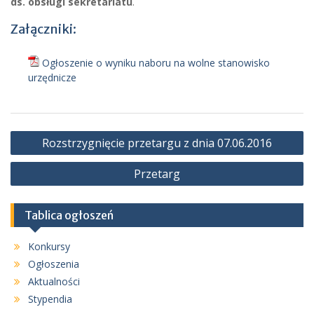
ds. obsługi sekretariatu
.
Załączniki:
Ogłoszenie o wyniku naboru na wolne stanowisko
urzędnicze
Nawigacja
Rozstrzygnięcie przetargu z dnia 07.06.2016
wpisu
Przetarg
Tablica ogłoszeń
Konkursy
Ogłoszenia
Aktualności
Stypendia