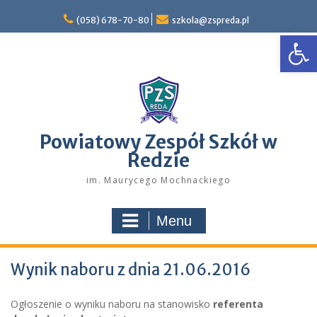
Skip
to
(058) 678-70-80
szkola@zspreda.pl
Open
content
Powiatowy Zespół Szkół w
Redzie
im. Maurycego Mochnackiego
Menu
Wynik naboru z dnia 21.06.2016
Ogłoszenie o wyniku naboru na stanowisko
referenta