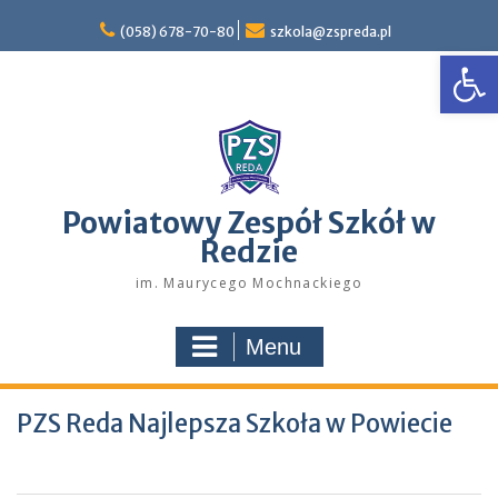
Skip
to
(058) 678-70-80
szkola@zspreda.pl
Open
content
Powiatowy Zespół Szkół w
Redzie
im. Maurycego Mochnackiego
Menu
PZS Reda Najlepsza Szkoła w Powiecie