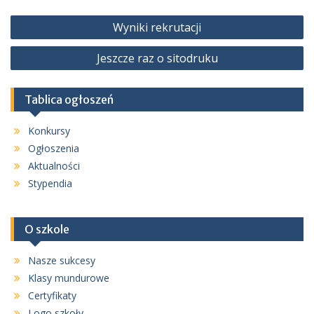
Nawigacja
Wyniki rekrutacji
wpisu
Jeszcze raz o sitodruku
Tablica ogłoszeń
Konkursy
Ogłoszenia
Aktualności
Stypendia
O szkole
Nasze sukcesy
Klasy mundurowe
Certyfikaty
Logo szkoły