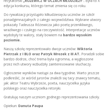
recytatorski
„RÓŻEWICZ W OCZACH MŁODZIEŻY”.
Była to X
edycja konkursu, którego temat zmienia się co roku.
Do rywalizacji przystąpiło kilkudziesięciu uczniów ze szkół
ponadgimnazjalnych z całego województwa. Wybrane utwory
pokazały Tadeusza Różewicza jako poetę przenikliwego,
wrażliwego i czułego na rzeczywistość. Interpretacje uczniów
wydobyły te walory, stały bowiem na
bardzo wysokim
poziomie.
Naszą szkołę reprezentowało dwoje uczniów:
Wiktoria
Pietrzak z I BLO oraz Patryk Mrozek z III AT.
Poradzili sobie
bardzo dodrze, choć trema była ogromna, a wygłoszone
przez nich utwory wzbudziły zainteresowanie słuchaczy.
Ogłoszenie wyników nastąpi za dwa tygodnie. Warto jeszcze
podkreślić, że wśród jurorów znaleźli się tacy znawcy tematu,
jak: aktor Teatru Wybrzeże, poeta, nauczycielka języka
polskiego oraz nauczycielka retoryki.
Gratuluję naszym uczniom godnego reprezentowania szkoły.
Opiekun:
Danuta Paupa