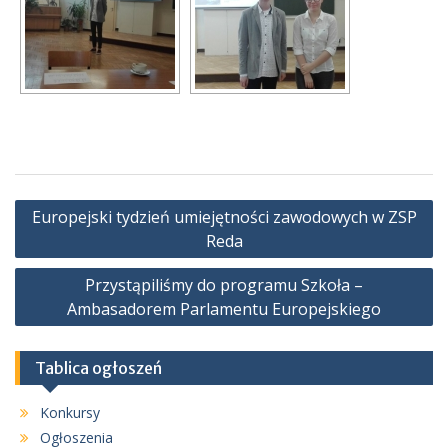
Nawigacja
Europejski tydzień umiejętności zawodowych w ZSP
wpisu
Reda
Przystąpiliśmy do programu Szkoła –
Ambasadorem Parlamentu Europejskiego
Tablica ogłoszeń
Konkursy
Ogłoszenia