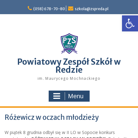
Skip
to
(058) 678-70-80
szkola@zspreda.pl
Open
content
Powiatowy Zespół Szkół w
Redzie
im. Maurycego Mochnackiego
Menu
Różewicz w oczach młodzieży
W piątek 8 grudnia odbył się w II LO w Sopocie konkurs