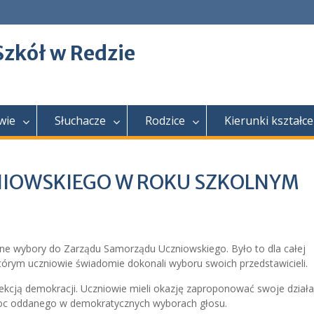
Szkół w Redzie
wie
Słuchacze
Rodzice
Kierunki kształce
IOWSKIEGO W ROKU SZKOLNYM
zne wybory do Zarządu Samorządu Uczniowskiego. Było to dla całej
tórym uczniowie świadomie dokonali wyboru swoich przedstawicieli.
kcją demokracji. Uczniowie mieli okazję zaproponować swoje działa
oc oddanego w demokratycznych wyborach głosu.