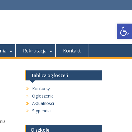
Open
nia
Rekrutacja
Kontakt
Tablica ogłoszeń
Konkursy
Ogłoszenia
Aktualności
Stypendia
nia
O szkole