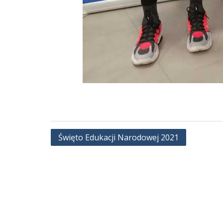
Nawigacja
Święto Edukacji Narodowej 2021
wpisu