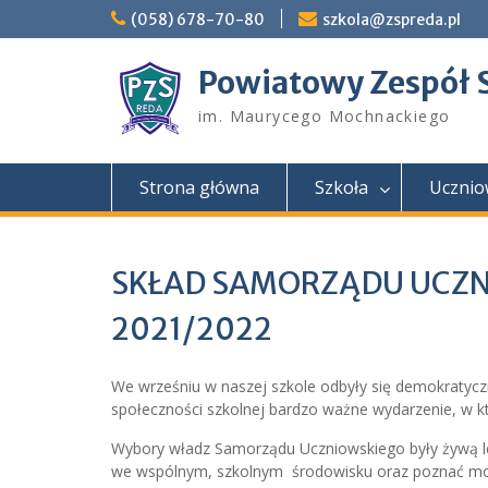
Skip
(058) 678-70-80
szkola@zspreda.pl
to
content
Powiatowy Zespół 
im. Maurycego Mochnackiego
Strona główna
Szkoła
Ucznio
SKŁAD SAMORZĄDU UCZN
2021/2022
We wrześniu w naszej szkole odbyły się demokratyc
społeczności szkolnej bardzo ważne wydarzenie, w k
Wybory władz Samorządu Uczniowskiego były żywą le
we wspólnym, szkolnym środowisku oraz poznać m