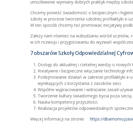
umożliwienie wymiany dobrych praktyk między szkołam
Chcemy ponieść świadomość o bezpiecznym i higienic
szkoły w procesie tworzenia szkolnej profilaktyki e-uz
W ten sposób chcemy też promować inicjatywy podkr
Zależy nam również na wzbudzaniu wśród uczniów, r
w ich rozwoju i przygotowaniu do wyzwań współcze
7 obszarów Szkoły Odpowiedzialnej Cyfro
Dostęp do aktualnej i rzetelnej wiedzy o nowych
Kreatywne i bezpieczne włączanie technologii in
Podejmowanie działań w zakresie profilaktyki e-u
wynikających z korzystania z zasobów sieci.
Wspólne wypracowanie i wdrażanie zasad używani
Tworzenie kultury świadomego bycia poza siecią.
Nauka kompetencji przyszłości.
Realizacja projektów odpowiedzialnych społeczni
Więcej informacji na stronie
https://dbamomojzasie