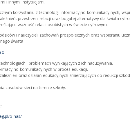
i i innymi instytucjami.
znym korzystaniu z technologii informacyjno-komunikacyjnych, wsp
ależnień, przestrzeni relacji oraz bogatej alternatywy dla świata cyfr
eślające ważność relacji osobistych w świecie cyfrowym.
odziców i nauczycieli zachowań prospołecznych oraz wspieraniu ucz
snego świata
wo
 technologiach i problemach wynikających z ich nadużywania.
formacyjno-komunikacyjnych w proces edukacji.
zależnień oraz działań edukacyjnych zmierzających do redukcji szkód
a zasobów sieci na terenie szkoły.
e.
g.pl/o-nas/