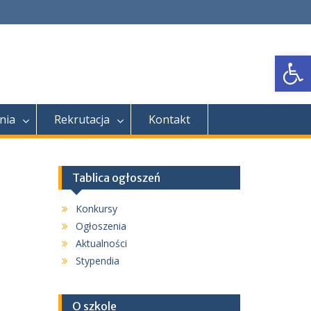
Open
nia
Rekrutacja
Kontakt
Tablica ogłoszeń
Konkursy
Ogłoszenia
Aktualności
Stypendia
O szkole