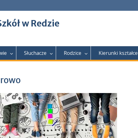
Szkół w Redzie
wie
Słuchacze
Rodzice
Kierunki kształce
frowo