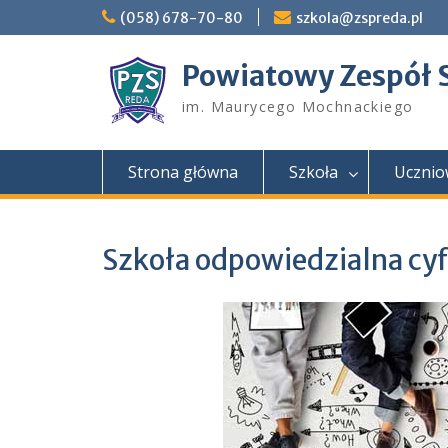
Skip
(058) 678-70-80
szkola@zspreda.pl
to
content
Powiatowy Zespół 
im. Maurycego Mochnackiego
Strona główna
Szkoła
Ucznio
Szkoła odpowiedzialna cy