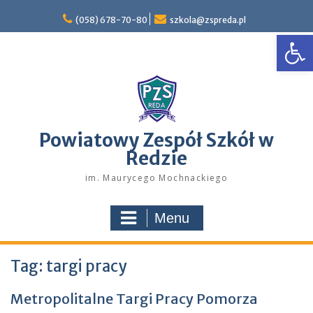
Skip
to
(058) 678-70-80
szkola@zspreda.pl
Open
content
Powiatowy Zespół Szkół w
Redzie
im. Maurycego Mochnackiego
Menu
Tag:
targi pracy
Metropolitalne Targi Pracy Pomorza