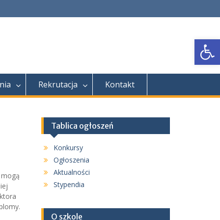
Open
nia
Rekrutacja
Kontakt
Tablica ogłoszeń
Konkursy
Ogłoszenia
Aktualności
ł mogą
Stypendia
iej
ktora
plomy.
O szkole