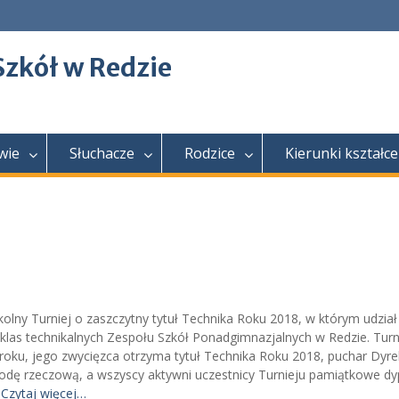
Szkół w Redzie
wie
Słuchacze
Rodzice
Kierunki kształce
kolny Turniej o zaszczytny tytuł Technika Roku 2018, w którym udzia
 klas technikalnych Zespołu Szkół Ponadgimnazjalnych w Redzie. Turn
roku, jego zwycięzca otrzyma tytuł Technika Roku 2018, puchar Dyre
rodę rzeczową, a wszyscy aktywni uczestnicy Turnieju pamiątkowe dy
y
Czytaj więcej…