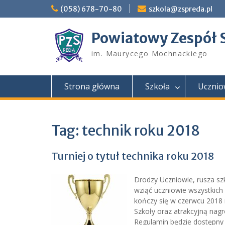
Skip
(058) 678-70-80
szkola@zspreda.pl
to
content
Powiatowy Zespół 
im. Maurycego Mochnackiego
Strona główna
Szkoła
Ucznio
Tag:
technik roku 2018
Turniej o tytuł technika roku 2018
Drodzy Uczniowie, rusza sz
wziąć uczniowie wszystkich
kończy się w czerwcu 2018 
Szkoły oraz atrakcyjną nag
Regulamin będzie dostępn