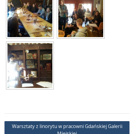
Nawigacja
Warsztaty z linorytu w pracowni Gdańskiej Galerii
wpisu
Miejskiej