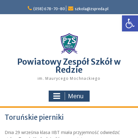
Skip
to
(058) 678-70-80
szkola@zspreda.pl
Open
content
Powiatowy Zespół Szkół w
Redzie
im. Maurycego Mochnackiego
Menu
Toruńskie pierniki
Dnia 29 września klasa IIBT miała przyjemność odwiedzić