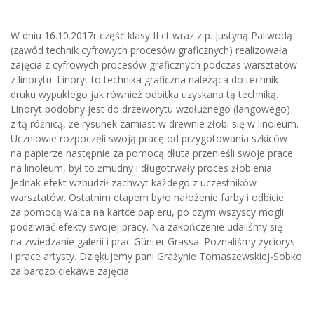
W dniu 16.10.2017r część klasy II ct wraz z p. Justyną Paliwodą
(zawód technik cyfrowych procesów graficznych) realizowała
zajęcia z cyfrowych procesów graficznych podczas warsztatów
z linorytu. Linoryt to technika graficzna należąca do technik
druku wypukłego jak również odbitka uzyskana tą techniką.
Linoryt podobny jest do drzeworytu wzdłużnego (langowego)
z tą różnicą, że rysunek zamiast w drewnie żłobi się w linoleum.
Uczniowie rozpoczęli swoją pracę od przygotowania szkiców
na papierze następnie za pomocą dłuta przenieśli swoje prace
na linoleum, był to żmudny i długotrwały proces żłobienia.
Jednak efekt wzbudził zachwyt każdego z uczestników
warsztatów. Ostatnim etapem było nałożenie farby i odbicie
za pomocą walca na kartce papieru, po czym wszyscy mogli
podziwiać efekty swojej pracy. Na zakończenie udaliśmy się
na zwiedzanie galerii i prac Günter Grassa. Poznaliśmy życiorys
i prace artysty. Dziękujemy pani Grażynie Tomaszewskiej-Sobko
za bardzo ciekawe zajęcia.