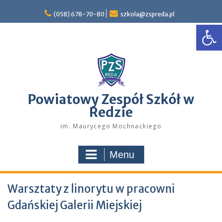
Skip
to
(058) 678-70-80
szkola@zspreda.pl
Open
content
Powiatowy Zespół Szkół w
Redzie
im. Maurycego Mochnackiego
Menu
Warsztaty z linorytu w pracowni
Gdańskiej Galerii Miejskiej